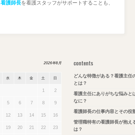
る看護師長
を看護スタッフがサポートすることも、
contents
2026年8月
どんな特徴がある？看護主任
水
木
金
土
日
とは？
1
2
看護主任にありがちな悩みと
なに？
5
6
7
8
9
看護師長の仕事内容とその役
12
13
14
15
16
管理職特有の看護師長が抱え
19
20
21
22
23
は？