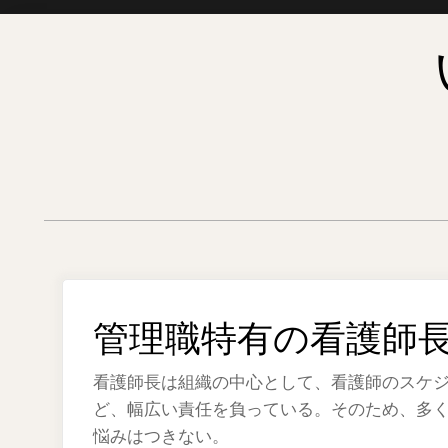
Skip
to
content
管理職特有の看護師
看護師長は組織の中心として、看護師のスケ
ど、幅広い責任を負っている。そのため、多
悩みはつきない。