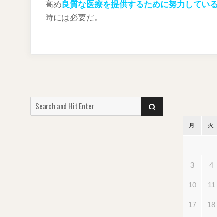
高め
良質な医療を提供するために努力してい
時には必要だ。
Search
SEARCH
for:
月
火
3
4
10
11
17
18