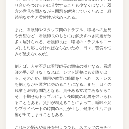
り合いをつけるのに苦労することも少なくはない。双
方の意見を聞きながら問題を解決していくために、継
続的な努力と柔軟性が求められる。
また、看護師やスタッフ間のトラブル、職場への意見
や要望など、看護師長のもとには解決すべき問題が数
多く届けられる。看護師長は、職場のトラブルやニー
ズにも対応しなければならないため、日々、苦労や悩
みが絶えないのだ。
例えば、人材不足は看護師長の頭痛の種となる。看護
師の手が足りなくなれば、シフト調整にも支障が出
る。そのため、採用や教育に時間をとられ、ストレス
を抱えながら運営に努めることになる。また、日々の
残業も深刻な問題となる。責任ある立場であるからこ
そ、予期せぬトラブルにより長時間の勤務を強いられ
ることもある。負担が増えることによって、睡眠不足
やプライベートの時間の不足が生じ、健康や生活に影
響が出てしまうこともある。
これらの悩みや責任を抱えつつも、スタッフのモチベ