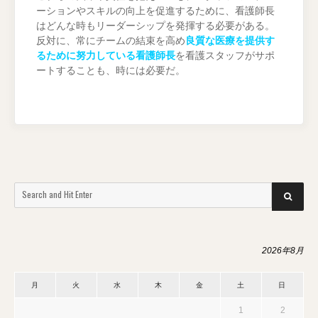
ーションやスキルの向上を促進するために、看護師長
はどんな時もリーダーシップを発揮する必要がある。
反対に、常にチームの結束を高め
良質な医療を提供す
るために努力している看護師長
を看護スタッフがサポ
ートすることも、時には必要だ。
Search
SEARCH
for:
2026年8月
月
火
水
木
金
土
日
1
2