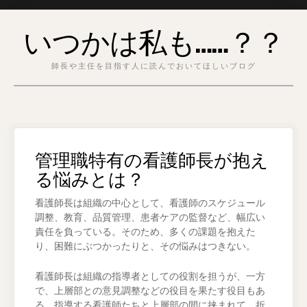
Skip
いつかは私も……？？
to
content
師長や主任を目指す人に読んでおいてほしいブログ
管理職特有の看護師長が抱え
る悩みとは？
看護師長は組織の中心として、看護師のスケジュール
調整、教育、品質管理、患者ケアの監督など、幅広い
責任を負っている。そのため、多くの課題を抱えた
り、困難にぶつかったりと、その悩みはつきない。
看護師長は組織の指導者としての役割を担うが、一方
で、上層部との意見調整などの役目を果たす役目もあ
る。指導する看護師たちと上層部の間に挟まれて、折