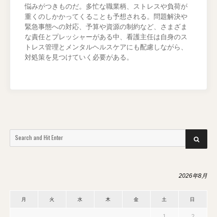
悩みがつきものだ。多忙な職業柄、ストレスや負荷が
重くのしかかってくることも予想される。問題解決や
緊急事態への対応、予算や資源の制約など、さまざま
な責任とプレッシャーがある中、看護主任は自身のス
トレス管理とメンタルヘルスケアにも配慮しながら、
対処策を見つけていく必要がある。
Search
SEARCH
for:
2026年8月
月
火
水
木
金
土
日
1
2