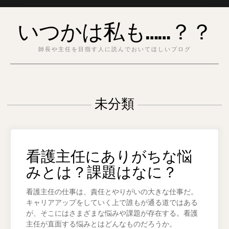
Skip
いつかは私も……？？
to
content
師長や主任を目指す人に読んでおいてほしいブログ
未分類
看護主任にありがちな悩
みとは？課題はなに？
看護主任の仕事は、責任とやりがいの大きな仕事だ。
キャリアアップをしていく上で誰もが通る道ではある
が、そこにはさまざまな悩みや課題が存在する。看護
主任が直面する悩みとはどんなものだろうか。